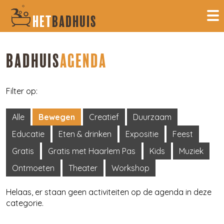
HET
BADHUIS
BADHUIS
AGENDA
Filter op:
Alle
Bewegen
Creatief
Duurzaam
Educatie
Eten & drinken
Expositie
Feest
Gratis
Gratis met Haarlem Pas
Kids
Muziek
Ontmoeten
Theater
Workshop
Helaas, er staan geen activiteiten op de agenda in deze
categorie.